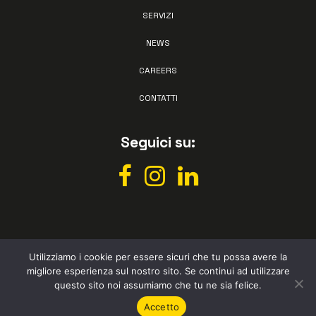
SERVIZI
NEWS
CAREERS
CONTATTI
Seguici su:
Utilizziamo i cookie per essere sicuri che tu possa avere la
migliore esperienza sul nostro sito. Se continui ad utilizzare
All rights reserved © Vismec 2026 –
Privacy policy
– Powered by
questo sito noi assumiamo che tu ne sia felice.
Studio Perazza
Accetto