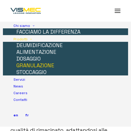
Chi siamo
FACCIAMO LA DIFFERENZA
Prodotti
DEUMIDIFICAZIONE
ALIMENTAZIONE
DOSAGGIO
GRANULAZIONE
STOCCAGGIO
Servizi
News
Careers
GRANULAZIONE
Contatti
I granulatori a bassa velocità che
en
fr
proponiamo garantiscono la migliore
qualità di rimacinato, adattandosi alle