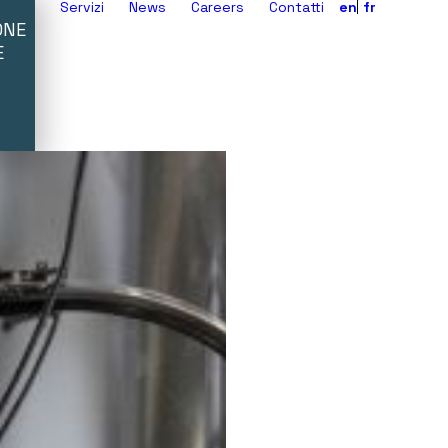
Servizi
News
Careers
Contatti
en
fr
ONE
E