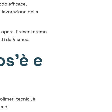
odo efficace,
 lavorazione della
 opera. Presenteremo
tti da Vismec.
os’è e
limeri tecnici, è
ma di