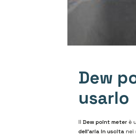
Dew po
usarlo
Il
Dew point meter
è u
dell’aria in uscita
nei 