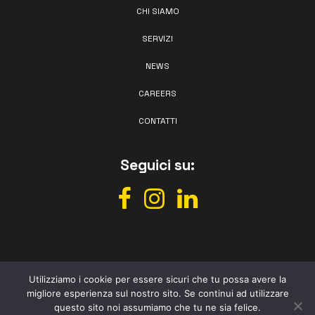
CHI SIAMO
SERVIZI
NEWS
CAREERS
CONTATTI
Seguici su:
Utilizziamo i cookie per essere sicuri che tu possa avere la
migliore esperienza sul nostro sito. Se continui ad utilizzare
All rights reserved © Vismec 2026 –
Privacy policy
– Powered by
questo sito noi assumiamo che tu ne sia felice.
Studio Perazza