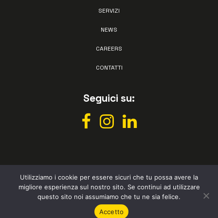
SERVIZI
NEWS
CAREERS
CONTATTI
Seguici su:
Utilizziamo i cookie per essere sicuri che tu possa avere la
migliore esperienza sul nostro sito. Se continui ad utilizzare
All rights reserved © Vismec 2026 –
Privacy policy
– Powered by
questo sito noi assumiamo che tu ne sia felice.
Studio Perazza
Accetto