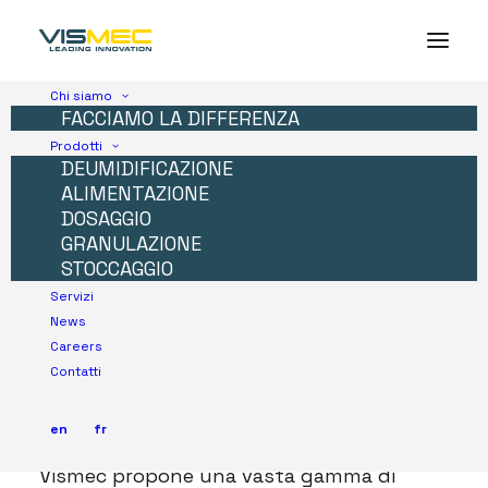
Chi siamo
FACCIAMO LA DIFFERENZA
Prodotti
DEUMIDIFICAZIONE
ALIMENTAZIONE
DOSAGGIO
GRANULAZIONE
STOCCAGGIO
Servizi
News
Unità
Vuoto_VB/Filtri
Careers
Contatti
Ciclone
en
fr
Vismec propone una vasta gamma di