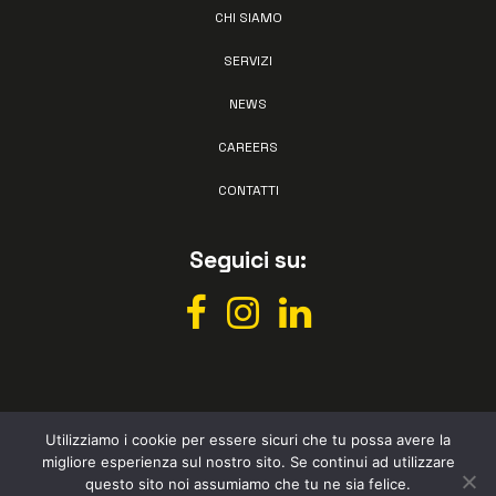
CHI SIAMO
SERVIZI
NEWS
CAREERS
CONTATTI
Seguici su:
Utilizziamo i cookie per essere sicuri che tu possa avere la
migliore esperienza sul nostro sito. Se continui ad utilizzare
All rights reserved © Vismec 2026 –
Privacy policy
– Powered by
questo sito noi assumiamo che tu ne sia felice.
Studio Perazza