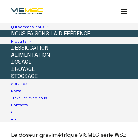
Qui sommes-nous
NOUS FAISONS LA DIFFÉRENCE
Produits
DESSICCATION
ALIMENTATION
DOSAGE
BROYAGE
STOCKAGE
Services
News
Série
Doseur
Travailler avec nous
Contacts
gravimétrique
WSB
it
en
Le doseur gravimétrique VISMEC série WSB