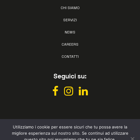
CHI SIAMO
SERVIZI
NEWS
CAREERS
CONTATTI
Seguici su:
Utilizziamo i cookie per essere sicuri che tu possa avere la
migliore esperienza sul nostro sito. Se continui ad utilizzare
All rights reserved © Vismec 2026 –
Privacy policy
– Powered by
questo sito noi assumiamo che tu ne sia felice.