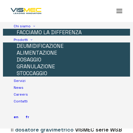
Chi siamo
FACCIAMO LA DIFFERENZA
Prodotti
DEUMIDIFICAZIONE
ALIMENTAZIONE
DOSAGGIO
GRANULAZIONE
STOCCAGGIO
Servizi
News
Dosatore
Careers
Contatti
gravimetrico
WSB
en
fr
Il
dosatore gravimetrico
VISMEC serie WSB