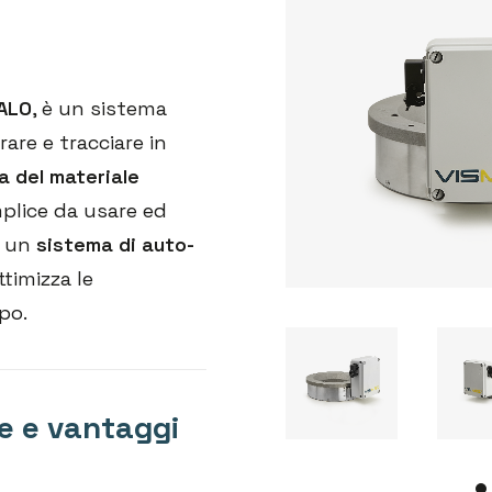
HALO
, è un sistema
are e tracciare in
a del materiale
plice da usare ed
i un
sistema di auto-
timizza le
po.
he e vantaggi