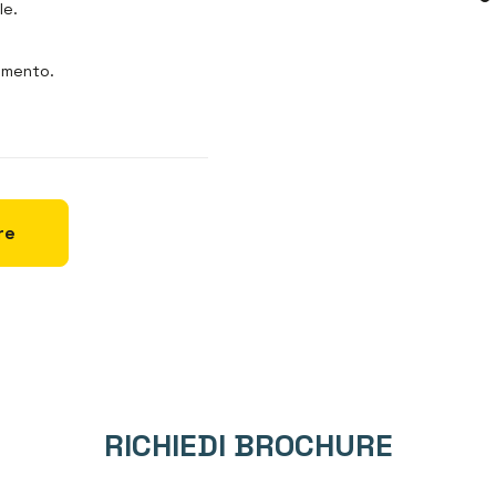
le.
imento.
re
RICHIEDI BROCHURE