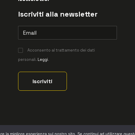
Iscriviti alla newsletter
Acconsento al trattamento dei dati
personali.
Leggi
.
 rights reserved © Vismec 2026 –
Privacy policy
– Powered by
Studio Per
re la migliore esperienza sul nostro sito. Se continui ad utilizzare ques