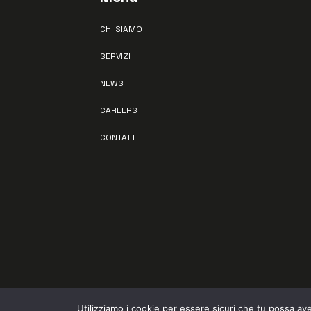
CHI SIAMO
SERVIZI
NEWS
CAREERS
CONTATTI
All
Utilizziamo i cookie per essere sicuri che tu possa ave