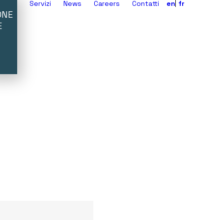
Servizi
News
Careers
Contatti
en
fr
ONE
E
Torna alla homepage