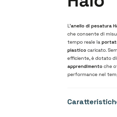
Halo
L’
anello di pesatura 
che consente di misur
tempo reale la
portat
plastico
caricato. Sem
efficiente, è dotato d
apprendimento
che ot
performance nel tem
Caratteristic