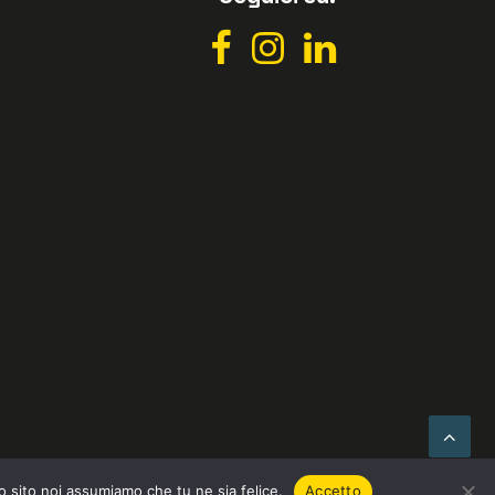
azza
to sito noi assumiamo che tu ne sia felice.
Accetto